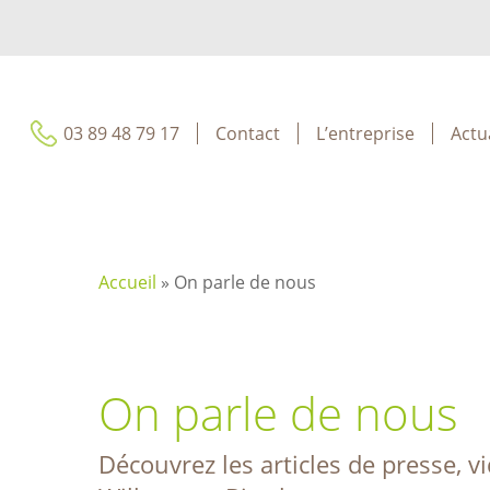
Skip
Panneau de gestion des cookies
to
main
content
03 89 48 79 17
Contact
L’entreprise
Actu
Accueil
»
On parle de nous
On parle de nous
Découvrez les articles de presse, v