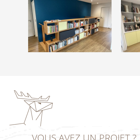
image00036
image00
VOUS AVEZ UN PROJET ?