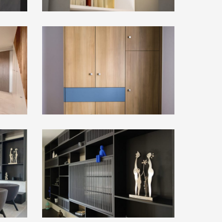
Placards
2
20241025_104502