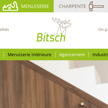
MENUISERIE
CHARPENTE
alités
On p
Menuiserie intérieure
Agencement
Industr