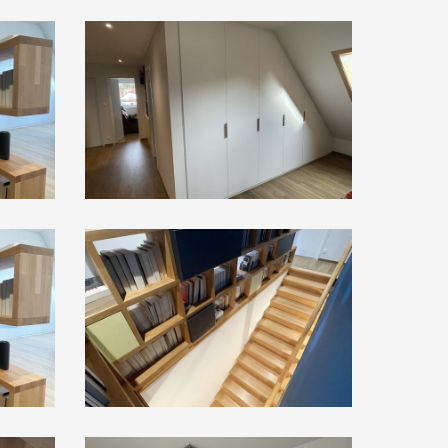
image00034
image00002