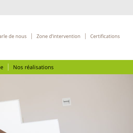
arle de nous
Zone d’intervention
Certifications
ie
Nos réalisations