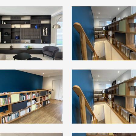
_104417
image00028
036
image00028