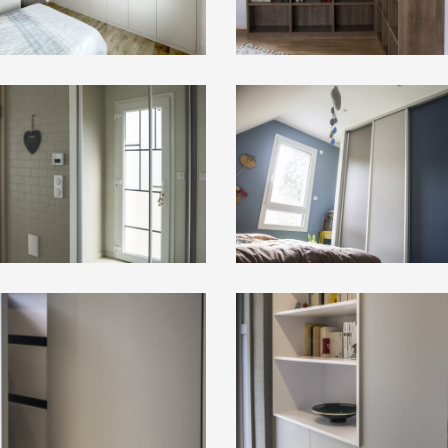
Placards
coulissants
2
Meuble
d'entrée
2