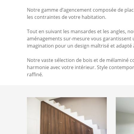
Notre gamme d’agencement composée de placards
les contraintes de votre habitation.
Tout en suivant les mansardes et les angles, n
aménagements sur-mesure vous garantissent une 
imagination pour un design maîtrisé et adapté 
Notre vaste sélection de bois et de mélaminé c
harmonie avec votre intérieur. Style contempora
raffiné.
Placards
Placards
sous
1
escalier
1