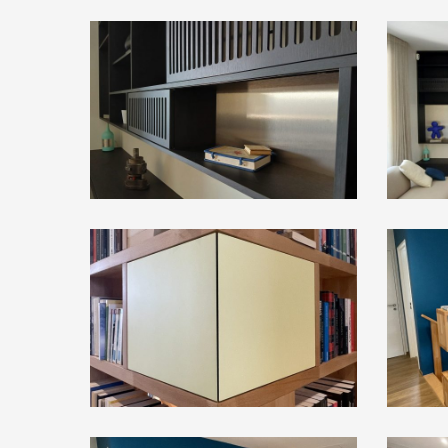
20241025_104517
20241025
image00037
image00