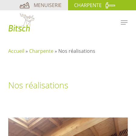
Skip
Panneau de gestion des cookies
MENUISERIE
CHARPENTE
to
main
Menu
content
Accueil
»
Charpente
»
Nos réalisations
Nos réalisations